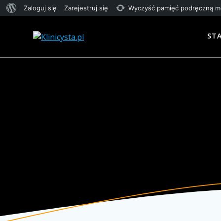
O
Zaloguj się
Zarejestruj się
Wyczyść pamięć podręczną 
Przejdź
WordPressie
do
ST
treści