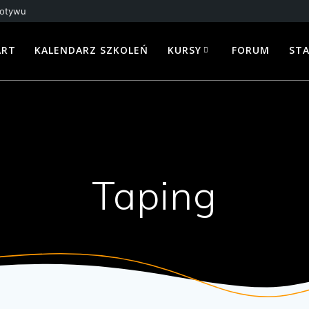
motywu
ART
KALENDARZ SZKOLEŃ
KURSY
FORUM
ST
Taping