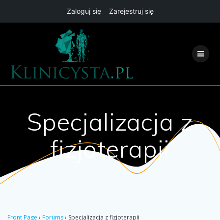
Zaloguj się
Zarejestruj się
Przejdź
do
treści
Specjalizacja z
fizjoterapii
Front Page
›
Forums
›
Specjalizacja z fizjoterapii