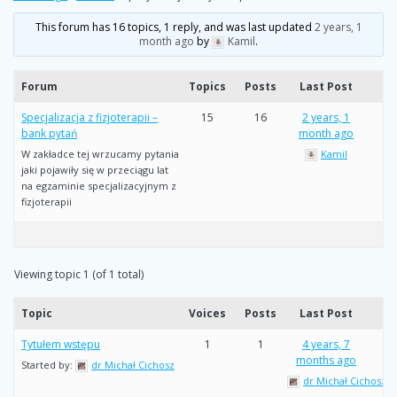
This forum has 16 topics, 1 reply, and was last updated
2 years, 1
month ago
by
Kamil
.
Forum
Topics
Posts
Last Post
Specjalizacja z fizjoterapii –
15
16
2 years, 1
bank pytań
month ago
W zakładce tej wrzucamy pytania
Kamil
jaki pojawiły się w przeciągu lat
na egzaminie specjalizacyjnym z
fizjoterapii
Viewing topic 1 (of 1 total)
Topic
Voices
Posts
Last Post
Tytułem wstępu
1
1
4 years, 7
months ago
Started by:
dr Michał Cichosz
dr Michał Cichosz