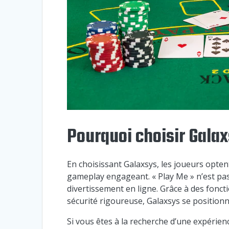
Pourquoi choisir Galax
En choisissant Galaxsys, les joueurs opte
gameplay engageant. « Play Me » n’est pas
divertissement en ligne. Grâce à des foncti
sécurité rigoureuse, Galaxsys se position
Si vous êtes à la recherche d’une expérienc