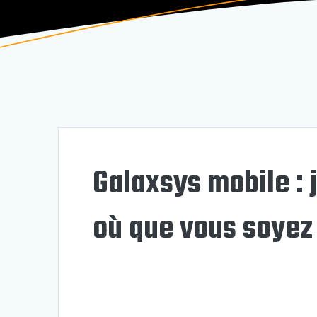
Galaxsys mobile : 
où que vous soyez