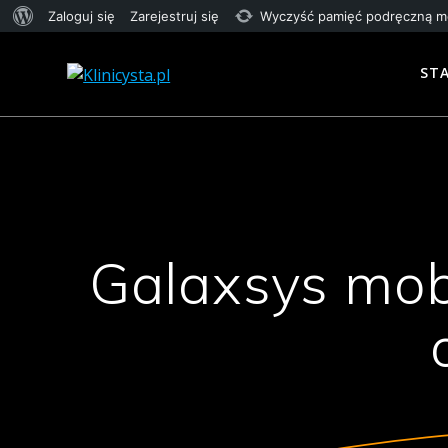
O
Zaloguj się
Zarejestruj się
Wyczyść pamięć podręczną 
Przejdź
WordPressie
do
ST
treści
Galaxsys mobi