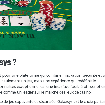
sys ?
nt pour une plateforme qui combine innovation, sécurité et 
 seulement un jeu, mais une expérience qui redéfinit le
onnalités exceptionnelles, une interface facile à utiliser et u
ne comme un leader sur le marché des jeux de casino.
e de jeu captivante et sécurisée, Galaxsys est le choix parfait