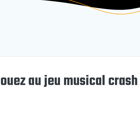
jouez au jeu musical crash