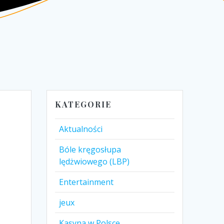
KATEGORIE
Aktualności
Bóle kręgosłupa
lędżwiowego (LBP)
Entertainment
jeux
Kasyna w Polsce