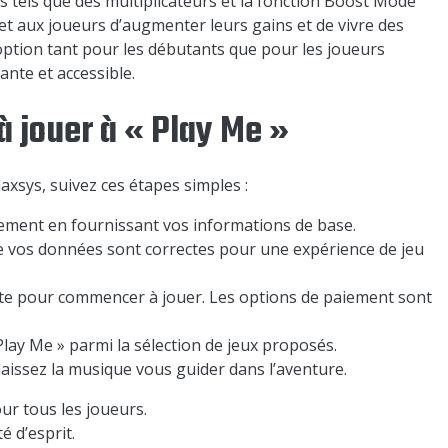
s tels que des multiplicateurs et la fonction Boost Mode
et aux joueurs d’augmenter leurs gains et de vivre des
option tant pour les débutants que pour les joueurs
nte et accessible.
jouer à « Play Me »
axsys, suivez ces étapes simples :
lement en fournissant vos informations de base.
 vos données sont correctes pour une expérience de jeu
e pour commencer à jouer. Les options de paiement sont
Play Me » parmi la sélection de jeux proposés.
laissez la musique vous guider dans l’aventure.
ur tous les joueurs.
é d’esprit.