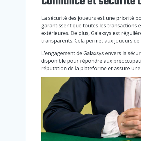
Confiance et sécurité
La sécurité des joueurs est une priorité 
garantissent que toutes les transactions
extérieures. De plus, Galaxsys est réguliè
transparents. Cela permet aux joueurs de s
L’engagement de Galaxsys envers la sécurit
disponible pour répondre aux préoccupatio
réputation de la plateforme et assure une 