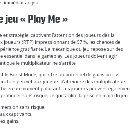
s immédiat au jeu.
le jeu « Play Me »
et stratégie, captivant l’attention des joueurs dès la
ux joueurs (RTP) impressionnant de 97 %, les chances de
périence gratifiante. La mécanique du jeu repose sur des
e essentiel dans le gameplay. Les joueurs doivent agir
t que le multiplicateur ne s’arrête.
st le Boost Mode, qui offre un potentiel de gains accrus
fonction permet aux joueurs d’atteindre des multiplicateurs
artie en un moment palpitant. Les joueurs peuvent égalemen
ratiquer sans risque, ce qui facilite la prise en main du jeu.
mersion sans risque.
aux captivants.
es gains.