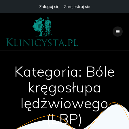
Zaloguj się
Zarejestruj się
Przejdź
do
treści
Kategoria:
Bóle
kręgosłupa
lędżwiowego
(LBP)