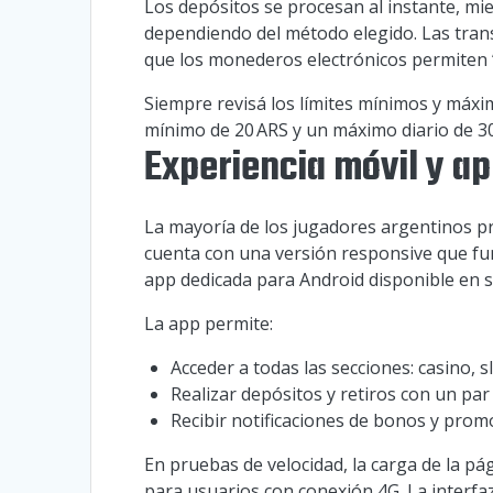
Los depósitos se procesan al instante, mie
dependiendo del método elegido. Las trans
que los monederos electrónicos permiten 
Siempre revisá los límites mínimos y máxi
mínimo de 20 ARS y un máximo diario de 30
Experiencia móvil y ap
La mayoría de los jugadores argentinos pre
cuenta con una versión responsive que fu
app dedicada para Android disponible en su 
La app permite:
Acceder a todas las secciones: casino, s
Realizar depósitos y retiros con un pa
Recibir notificaciones de bonos y prom
En pruebas de velocidad, la carga de la pág
para usuarios con conexión 4G. La interfa