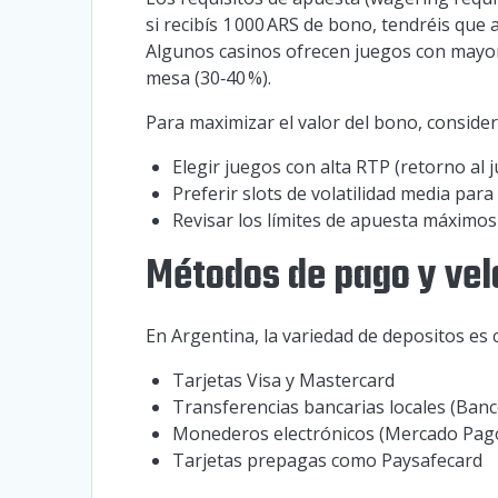
si recibís 1 000 ARS de bono, tendréis que
Algunos casinos ofrecen juegos con mayor 
mesa (30‑40 %).
Para maximizar el valor del bono, consider
Elegir juegos con alta RTP (retorno al 
Preferir slots de volatilidad media pa
Revisar los límites de apuesta máximos
Métodos de pago y velo
En Argentina, la variedad de depositos es 
Tarjetas Visa y Mastercard
Transferencias bancarias locales (Ban
Monederos electrónicos (Mercado Pago, 
Tarjetas prepagas como Paysafecard