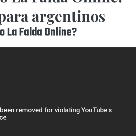
 para argentinos
o La Falda Online?