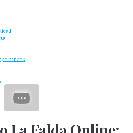
ntidad
sta
y sportsbook
s
o La Falda Online: