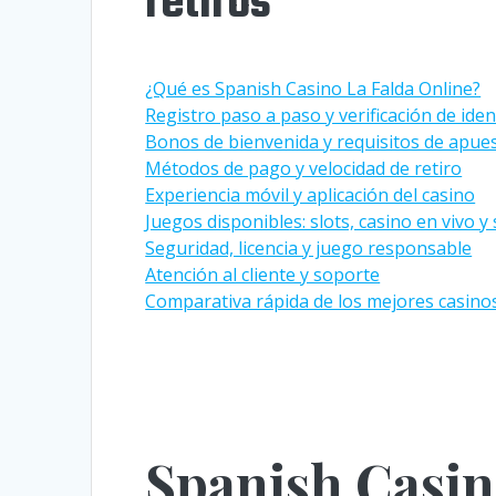
retiros
¿Qué es Spanish Casino La Falda Online?
Registro paso a paso y verificación de ide
Bonos de bienvenida y requisitos de apue
Métodos de pago y velocidad de retiro
Experiencia móvil y aplicación del casino
Juegos disponibles: slots, casino en vivo 
Seguridad, licencia y juego responsable
Atención al cliente y soporte
Comparativa rápida de los mejores casino
Spanish Casin