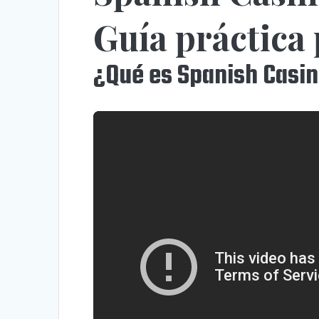
Guía práctica
¿Qué es Spanish Casin