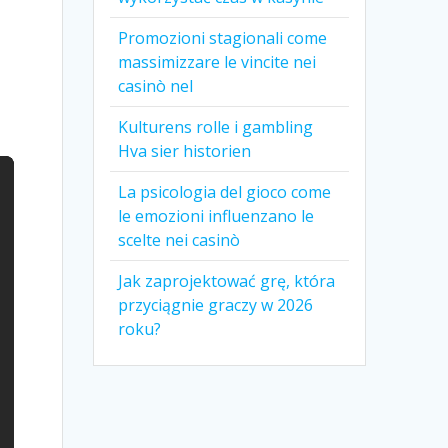
Promozioni stagionali come
massimizzare le vincite nei
casinò nel
Kulturens rolle i gambling
Hva sier historien
La psicologia del gioco come
le emozioni influenzano le
scelte nei casinò
Jak zaprojektować grę, która
przyciągnie graczy w 2026
roku?