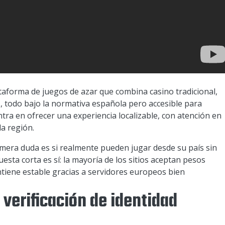
taforma de juegos de azar que combina casino tradicional,
s, todo bajo la normativa española pero accesible para
tra en ofrecer una experiencia localizable, con atención en
a región.
mera duda es si realmente pueden jugar desde su país sin
esta corta es sí: la mayoría de los sitios aceptan pesos
ntiene estable gracias a servidores europeos bien
 verificación de identidad