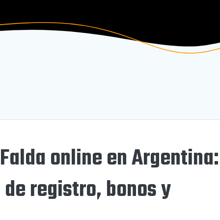
Falda online en Argentina:
 de registro, bonos y